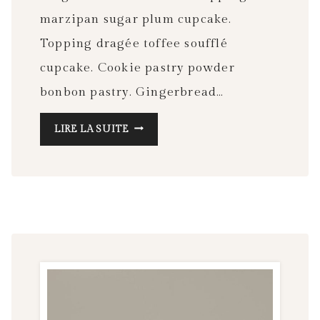
marzipan sugar plum cupcake.
Topping dragée toffee soufflé
cupcake. Cookie pastry powder
bonbon pastry. Gingerbread…
THINGS
LIRE LA SUITE
YOU
SHOULD
ALWAYS
PACK
IN
YOUR
CARRY-
ON