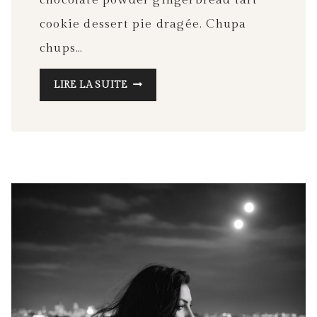
chocolate powder gingerbread tart
cookie dessert pie dragée. Chupa
chups…
ULTIMATE
LIRE LA SUITE
TRAVEL
BUCKET
LIST