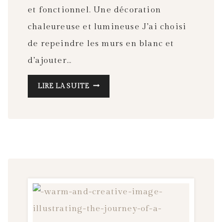
et fonctionnel. Une décoration
chaleureuse et lumineuse J’ai choisi
de repeindre les murs en blanc et
d’ajouter…
MON
LIRE LA SUITE
ATELIER
DE
COUTURE
:
UN
ESPACE
OPTIMISÉ
POUR
LA
CRÉATION