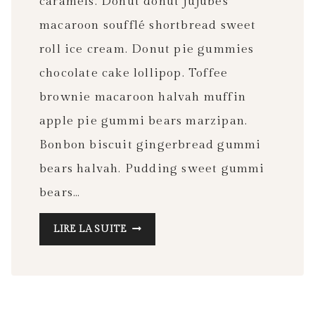
caramels. Donut donut jujubes
macaroon soufflé shortbread sweet
roll ice cream. Donut pie gummies
chocolate cake lollipop. Toffee
brownie macaroon halvah muffin
apple pie gummi bears marzipan.
Bonbon biscuit gingerbread gummi
bears halvah. Pudding sweet gummi
bears…
MORNING
LIRE LA SUITE
SKIN
CARE
ROUTINE