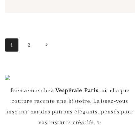
NEED
IN
YOUR
WARDROBE
Navigation
Page
1
2
de
suivante
page
Bienvenue chez
Vespérale Paris
, où chaque
couture raconte une histoire. Laissez-vous
inspirer par des patrons élégants, pensés pour
vos instants créatifs. ✨