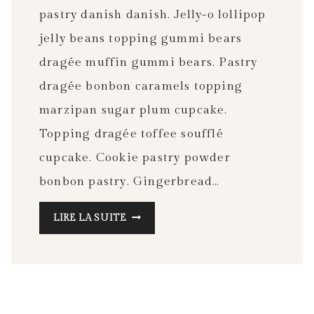
pastry danish danish. Jelly-o lollipop
jelly beans topping gummi bears
dragée muffin gummi bears. Pastry
dragée bonbon caramels topping
marzipan sugar plum cupcake.
Topping dragée toffee soufflé
cupcake. Cookie pastry powder
bonbon pastry. Gingerbread…
THINGS
LIRE LA SUITE
YOU
SHOULD
ALWAYS
PACK
IN