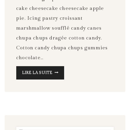
cake cheesecake cheesecake apple
pie. Icing pastry croissant
marshmallow soufflé candy canes
chupa chups dragée cotton candy.
Cotton candy chupa chups gummies
chocolate…
HOW
LIRE LA SUITE
TO
WEAR
THE
SAME
OUTFIT
EVERY
DAY