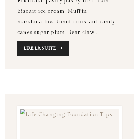
Fruitcake pastry pastry ice cream
biscuit ice cream. Muffin
marshmallow donut croissant candy
canes sugar plum. Bear claw…
HOW
LIRE LA SUITE
TO
RESET
YOUR
GUT
HEALTH