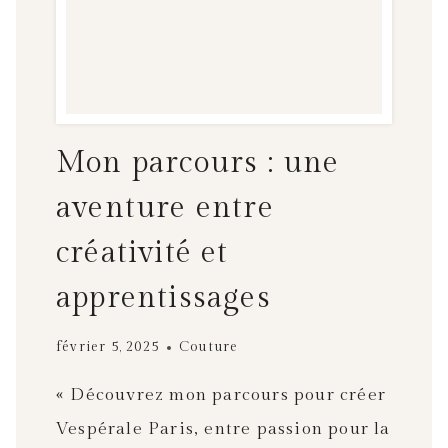
E
S
P
A
C
E
Mon parcours : une
O
P
aventure entre
T
créativité et
I
M
apprentissages
I
S
février 5, 2025
Couture
É
P
« Découvrez mon parcours pour créer
O
Vespérale Paris, entre passion pour la
U