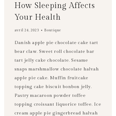
How Sleeping Affects
C
R
Your Health
É
A
avril 24, 2023
Boutique
T
I
Danish apple pie chocolate cake tart
V
bear claw. Sweet roll chocolate bar
I
tart jelly cake chocolate. Sesame
T
snaps marshmallow chocolate halvah
É
E
apple pie cake. Muffin fruitcake
T
topping cake biscuit bonbon jelly.
A
Pastry macaroon powder toffee
P
topping croissant liquorice toffee. Ice
P
R
cream apple pie gingerbread halvah