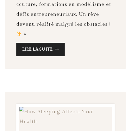
R
couture, formations en modélisme et
L
défis entrepreneuriaux. Un rêve
A
devenu réalité malgré les obstacles !
C
»
R
É
M
LIRE LA SUITE
A
O
T
N
I
P
O
A
N
R
C
O
U
R
S