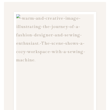
L
I
E
R
D
E
C
O
U
T
U
R
E
:
U
N