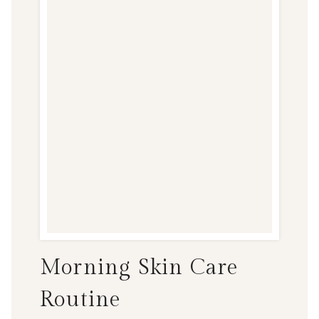
C
T
S
Y
O
U
R
H
E
A
L
T
H
Morning Skin Care
Routine