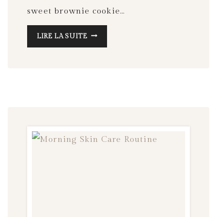
E
sweet brownie cookie…
N
T
H
LIRE LA SUITE
I
O
S
W
S
S
A
L
G
E
E
E
S
P
I
N
G
A
F
F
E