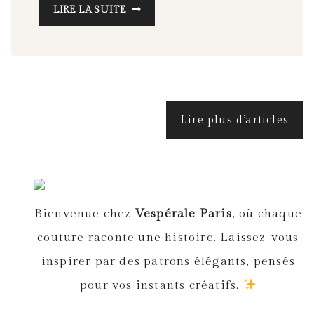
M
LIRE LA SUITE
O
R
N
I
N
G
Lire plus d’articles
S
K
I
N
Bienvenue chez
Vespérale Paris
, où chaque
C
A
couture raconte une histoire. Laissez-vous
R
inspirer par des patrons élégants, pensés
E
pour vos instants créatifs.
R
O