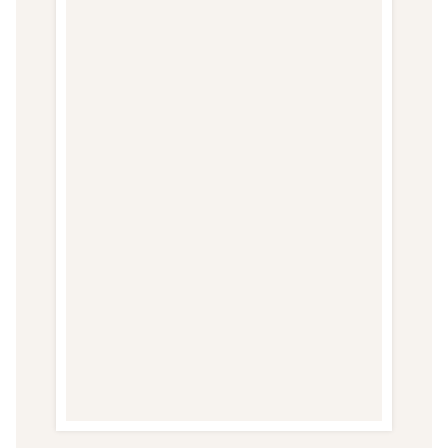
:
U
N
E
A
V
E
N
T
U
R
E
E
N
T
R
E